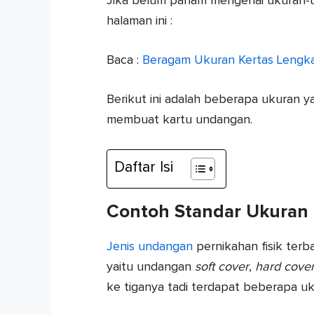
Jika belum paham mengenai ukuran-u
halaman ini :
Baca :
Beragam Ukuran Kertas Lengka
Berikut ini adalah beberapa ukuran ya
membuat kartu undangan.
Daftar Isi
Contoh Standar Ukuran
Jenis undangan
pernikahan fisik terb
yaitu undangan
soft cover
,
hard cove
ke tiganya tadi terdapat beberapa u