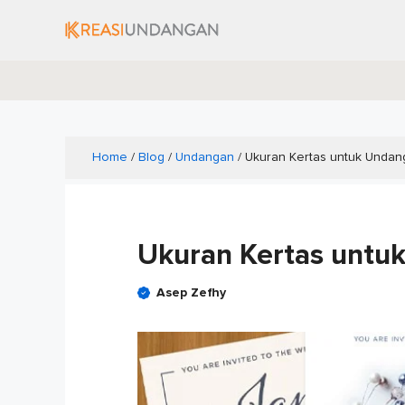
Skip
to
content
Home
/
Blog
/
Undangan
/
Ukuran Kertas untuk Undan
Ukuran Kertas untu
Asep Zefhy