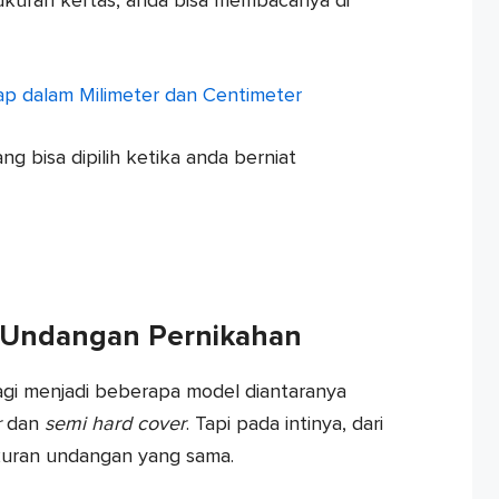
kuran kertas, anda bisa membacanya di
p dalam Milimeter dan Centimeter
ng bisa dipilih ketika anda berniat
 Undangan Pernikahan
agi menjadi beberapa model diantaranya
r
dan
semi hard cover
. Tapi pada intinya, dari
kuran undangan yang sama.