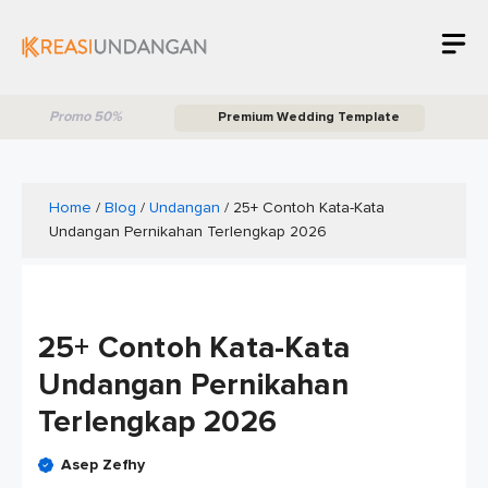
Skip
M
to
content
Promo 50%
Premium Wedding Template
Home
/
Blog
/
Undangan
/
25+ Contoh Kata-Kata
Undangan Pernikahan Terlengkap 2026
25+ Contoh Kata-Kata
Undangan Pernikahan
Terlengkap 2026
Asep Zefhy