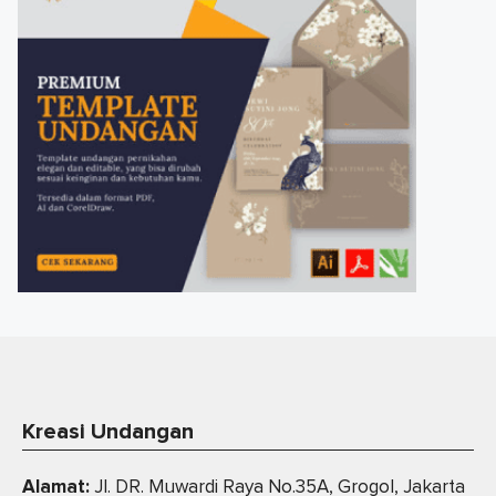
Kreasi Undangan
Alamat:
Jl. DR. Muwardi Raya No.35A, Grogol, Jakarta