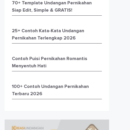
70+ Template Undangan Pernikahan
Siap Edit, Simple & GRATIS!
25+ Contoh Kata-Kata Undangan
Pernikahan Terlengkap 2026
Contoh Puisi Pernikahan Romantis
Menyentuh Hati
100+ Contoh Undangan Pernikahan
Terbaru 2026