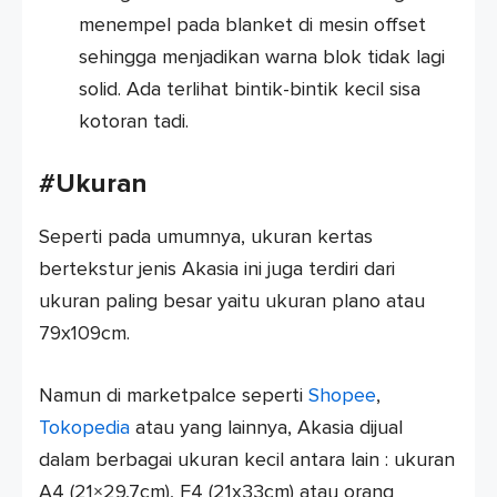
menempel pada blanket di mesin offset
sehingga menjadikan warna blok tidak lagi
solid. Ada terlihat bintik-bintik kecil sisa
kotoran tadi.
#Ukuran
Seperti pada umumnya, ukuran kertas
bertekstur jenis Akasia ini juga terdiri dari
ukuran paling besar yaitu ukuran plano atau
79x109cm.
Namun di marketpalce seperti
Shopee
,
Tokopedia
atau yang lainnya, Akasia dijual
dalam berbagai ukuran kecil antara lain : ukuran
A4 (21×29,7cm), F4 (21x33cm) atau orang