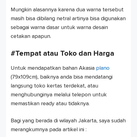
Mungkin alasannya karena dua warna tersebut
masih bisa dibilang netral artinya bisa digunakan
sebagai warna dasar untuk warna desain
cetakan apapun.
#Tempat atau Toko dan Harga
Untuk mendapatkan bahan Akasia
plano
(79x109cm), baiknya anda bisa mendatangi
langsung toko kertas terdekat, atau
menghubunginya melalui telepon untuk
memastikan ready atau tidaknya.
Bagi yang berada di wilayah Jakarta, saya sudah
merangkumnya pada artikel ini :