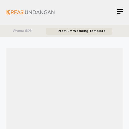
Skip
M
to
content
Promo 50%
Premium Wedding Template