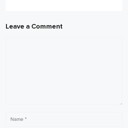
Leave a Comment
Comment
Name