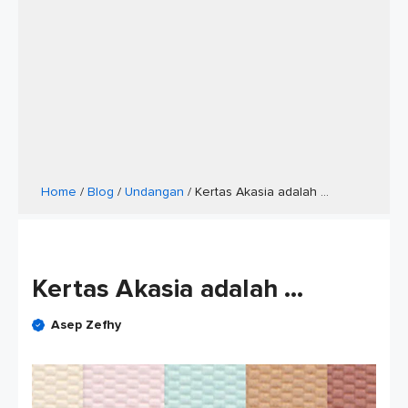
Home
/
Blog
/
Undangan
/
Kertas Akasia adalah …
Kertas Akasia adalah …
Asep Zefhy