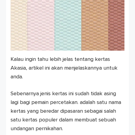
Kalau ingin tahu lebih jelas tentang kertas
Akasia, artikel ini akan menjelaskannya untuk
anda.
Sebenarnya jenis kertas ini sudah tidak asing
lagi bagi pemain percetakan. adalah satu nama
kertas yang beredar dipasaran sebagai salah
satu kertas populer dalam membuat sebuah
undangan pernikahan.