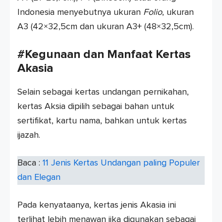
Indonesia menyebutnya ukuran
Folio
, ukuran
A3 (42×32,5cm dan ukuran A3+ (48×32,5cm).
#Kegunaan dan Manfaat Kertas
Akasia
Selain sebagai kertas undangan pernikahan,
kertas Aksia dipilih sebagai bahan untuk
sertifikat, kartu nama, bahkan untuk kertas
ijazah.
Baca :
11 Jenis Kertas Undangan paling Populer
dan Elegan
Pada kenyataanya, kertas jenis Akasia ini
terlihat lebih menawan jika digunakan sebagai