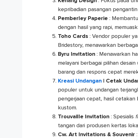
Kenang Design
: Fokus pada u
kepribadian pasangan pengantin 
Pemberley Paperie
: Membantu 
dengan hasil yang rapi, memuaska
Toho Cards
: Vendor populer yan
Bridestory, menawarkan berbagai
Byru Invitation
: Menawarkan har
melayani berbagai pilihan desain
barang dan respons cepat merek
Kreasi Undangan
| Cetak Unda
populer untuk undangan terjangk
pengerjaan cepat, hasil cetakan b
kustom.
Trouvaille Invitation
: Spesialis
f
tangan dari produsen kertas lokal
Cw. Art Invitations & Souvenir
: