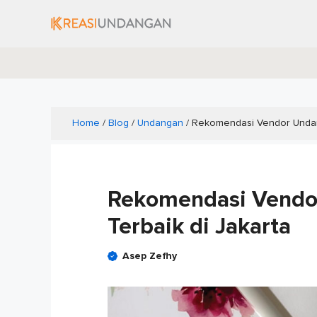
Skip
to
content
Home
/
Blog
/
Undangan
/
Rekomendasi Vendor Undang
Rekomendasi Vendo
Terbaik di Jakarta
Asep Zefhy