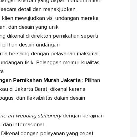
ndangan kustom yang dapat mencerminkan
secara detail dan menakjubkan.
klien mewujudkan visi undangan mereka
n, dan desain yang unik.
g dikenal di direktori pernikahan seperti
 pilihan desain undangan.
ga bersaing dengan pelayanan maksimal,
 undangan fisik. Pelanggan memuji kualitas
a.
ngan Pernikahan Murah Jakarta
: Pilihan
au di Jakarta Barat, dikenal karena
agus, dan fleksibilitas dalam desain
ine art wedding stationery
dengan kerajinan
 dan internasional.
 Dikenal dengan pelayanan yang cepat