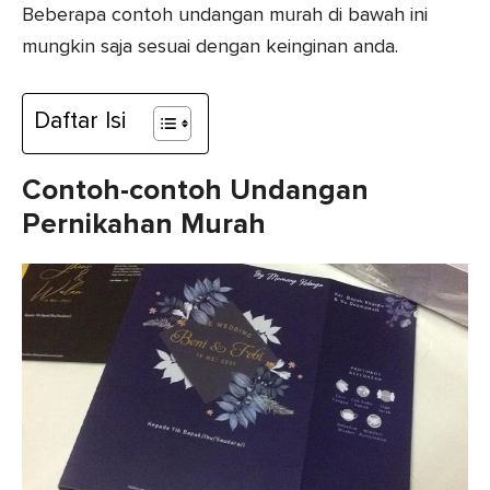
Beberapa contoh undangan murah di bawah ini
mungkin saja sesuai dengan keinginan anda.
Daftar Isi
Contoh-contoh Undangan
Pernikahan Murah