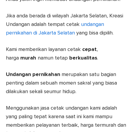
Jika anda berada di wilayah Jakarta Selatan, Kreasi
Undangan adalah tempat cetak
undangan
pernikahan di Jakarta Selatan
yang bisa dipilih.
Kami memberikan layanan cetak
cepat
,
harga
murah
namun tetap
berkualitas
.
Undangan pernikahan
merupakan satu bagian
penting dalam sebuah momen sakral yang biasa
dilakukan sekali seumur hidup.
Menggunakan jasa cetak undangan kami adalah
yang paling tepat karena saat ini kami mampu
memberikan pelayanan terbaik, harga termurah dan