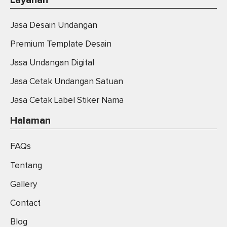
Layanan
Jasa Desain Undangan
Premium Template Desain
Jasa Undangan Digital
Jasa Cetak Undangan Satuan
Jasa Cetak Label Stiker Nama
Halaman
FAQs
Tentang
Gallery
Contact
Blog